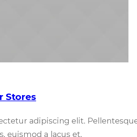
r Stores
ectetur adipiscing elit. Pellentes
us, euismod a lacus et.