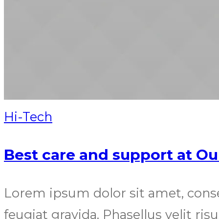
Hi-Tech
Best care and support at Ou
Lorem ipsum dolor sit amet, cons
feugiat gravida. Phasellus velit ris