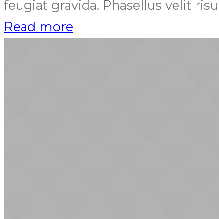
feugiat gravida. Phasellus velit ris
Read more